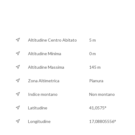
Altitudine Centro Abitato
5 m
Altitudine Minima
0 m
Altitudine Massima
145 m
Zona Altimetrica
Pianura
Indice montano
Non montano
Latitudine
41,0575°
Longitudine
17,08805556°