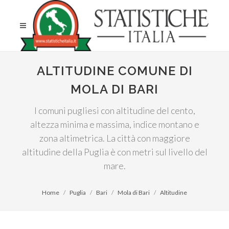
ALTITUDINE COMUNE DI
MOLA DI BARI
I comuni pugliesi con altitudine del cento,
altezza minima e massima, indice montano e
zona altimetrica. La città con maggiore
altitudine della Puglia è con metri sul livello del
mare.
Home
Puglia
Bari
Mola di Bari
Altitudine