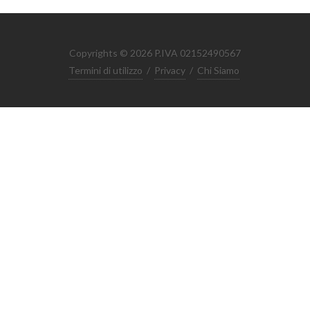
Copyrights © 2026 P.IVA 02152490567
Termini di utilizzo
/
Privacy
/
Chi Siamo