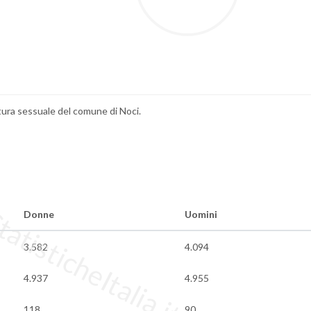
atura sessuale del comune di Noci.
tisticheItalia.it
Donne
Uomini
3.582
4.094
4.937
4.955
118
90