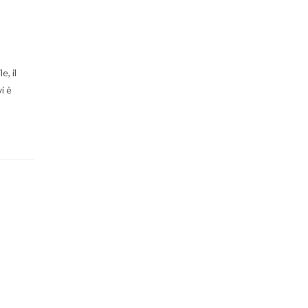
e, il
i è