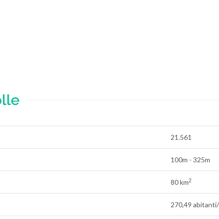
lle
21.561
100m - 325m
2
80 km
270,49 abitanti