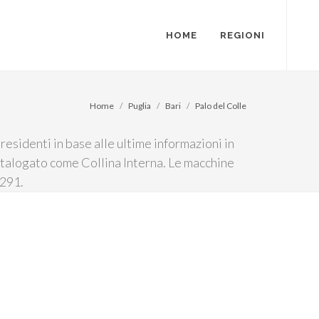
HOME
REGIONI
Home
Puglia
Bari
Palo del Colle
residenti in base alle ultime informazioni in
 catalogato come Collina Interna. Le macchine
G291.