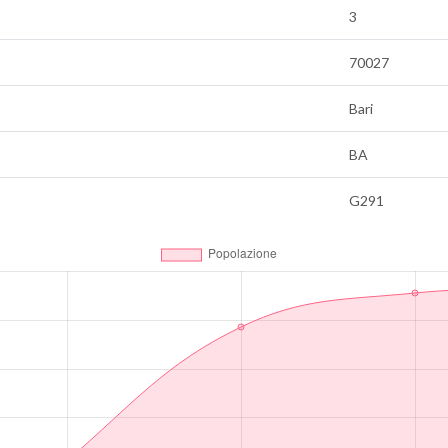
3
70027
Bari
BA
G291