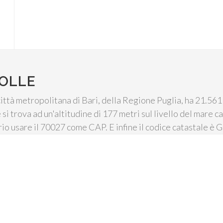
COLLE
città metropolitana di Bari, della Regione Puglia, ha 21.561 
 si trova ad un'altitudine di 177 metri sul livello del mare
rio usare il 70027 come CAP. E infine il codice catastale è 