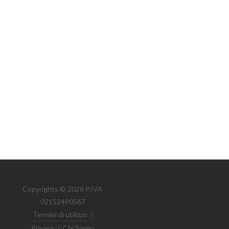
Copyrights © 2026 P.IVA
02152490567
Termini di utilizzo
/
Privacy
/
Chi Siamo