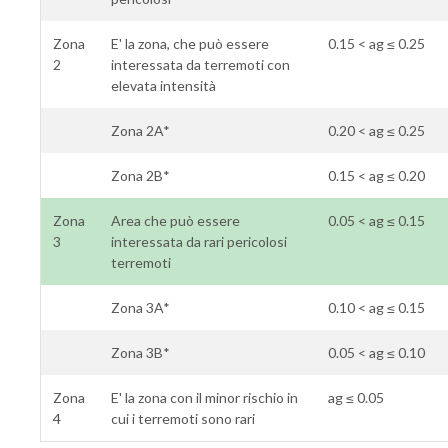
Zona
E' la zona, che può essere
0.15 < ag ≤ 0.25
2
interessata da terremoti con
elevata intensità
Zona 2A*
0.20 < ag ≤ 0.25
Zona 2B*
0.15 < ag ≤ 0.20
Zona
Area che può essere
0.05 < ag ≤ 0.15
3
interessata da rari pericolosi
terremoti
Zona 3A*
0.10 < ag ≤ 0.15
Zona 3B*
0.05 < ag ≤ 0.10
Zona
E' la zona con il minor rischio in
ag ≤ 0.05
4
cui i terremoti sono rari