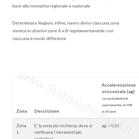
base alla normativa regionale e nazionale
Determinate Regioni, infine, hanno diviso ciascuna zona
sismica in ulteriori zone A e B regolamentandole così
ciascuna in modo differente
www.StatisticheItalia.it
Accelerezazione
orizzontale (ag)
con probabilità di
superamento al 10%
Zona
Descrizione
in 50 anni
Zona
E' la zona più rischiosa, dove si
ag > 0.25
1
verificano i terremoti più
pericolosi