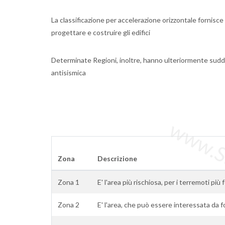
La classificazione per accelerazione orizzontale fornisce 
progettare e costruire gli edifici
Determinate Regioni, inoltre, hanno ulteriormente sudd
antisismica
www.Sta
Zona
Descrizione
Zona 1
E' l'area più rischiosa, per i terremoti più f
Zona 2
E' l'area, che può essere interessata da f