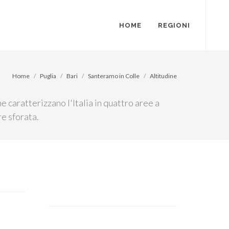
HOME
REGIONI
Home
Puglia
Bari
Santeramo in Colle
Altitudine
e caratterizzano l'Italia in quattro aree a
re sforata.