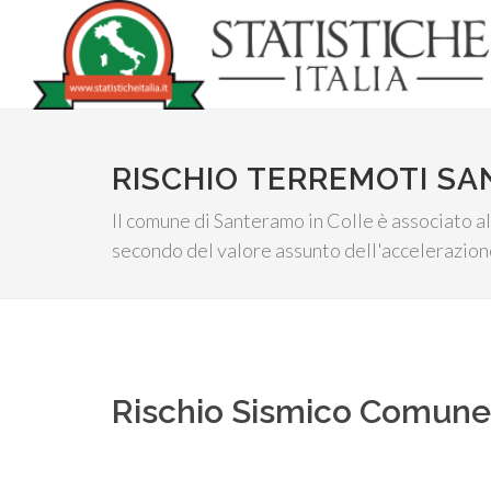
RISCHIO TERREMOTI SA
Il comune di Santeramo in Colle è associato all
secondo del valore assunto dell'accelerazione
Rischio Sismico Comun