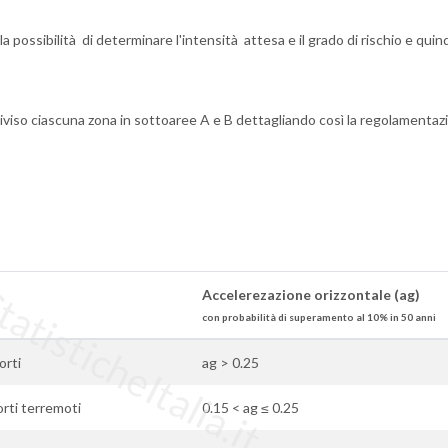
la possibilità di determinare l'intensità attesa e il grado di rischio e qui
iviso ciascuna zona in sottoaree A e B dettagliando così la regolamentaz
tisticheItalia.it
Accelerezazione orizzontale (ag)
con probabilità di superamento al 10% in 50 anni
orti
ag > 0.25
orti terremoti
0.15 < ag ≤ 0.25