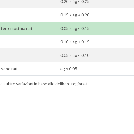
0.20 < ag ≤ 0.25
0.15 < ag ≤ 0.20
 terremoti ma rari
0.05 < ag ≤ 0.15
0.10 < ag ≤ 0.15
0.05 < ag ≤ 0.10
 sono rari
ag ≤ 0.05
 subire variazioni in base alle delibere regionali