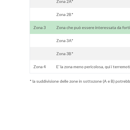
Zona 2A*
Zona 2B*
Zona 3
Zona che può essere interessata da forti
Zona 3A*
Zona 3B*
Zona 4
E' la zona meno pericolosa, qui i terremoti
* la suddivisione delle zone in sottozone (A e B) potrebbe