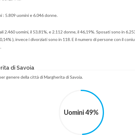
ini : 5.809 uomini e 6.046 donne.
li 2.460 uomini, il 53,81%, e 2.112 donne, il 46,19%. Sposati sono in 6.253
,14% ), invece i divorziati sono in 118. E il numero di persone con il coni
.
ita di Savoia
per genere della città di Margherita di Savoia.
Uomini 49%