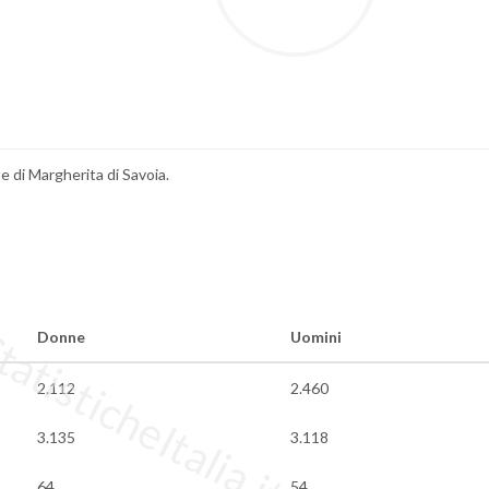
ne di Margherita di Savoia.
tisticheItalia.it
Donne
Uomini
2.112
2.460
3.135
3.118
64
54