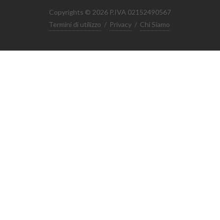
Copyrights © 2026 P.IVA 02152490567
Termini di utilizzo
/
Privacy
/
Chi Siamo