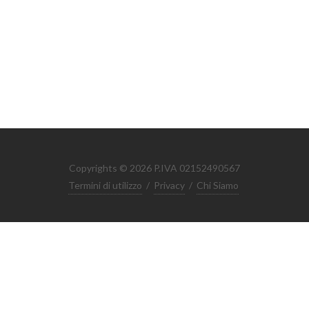
Copyrights © 2026 P.IVA 02152490567
Termini di utilizzo
/
Privacy
/
Chi Siamo