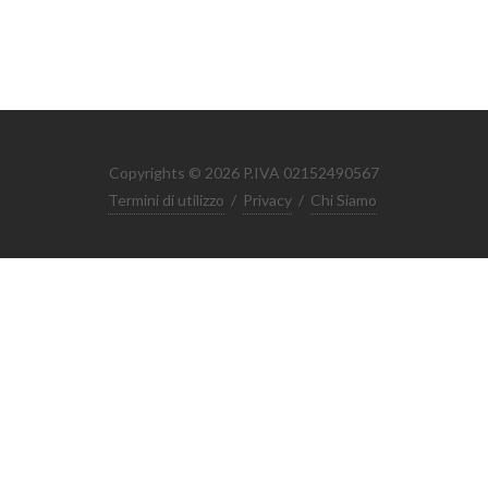
Copyrights © 2026 P.IVA 02152490567
Termini di utilizzo
/
Privacy
/
Chi Siamo