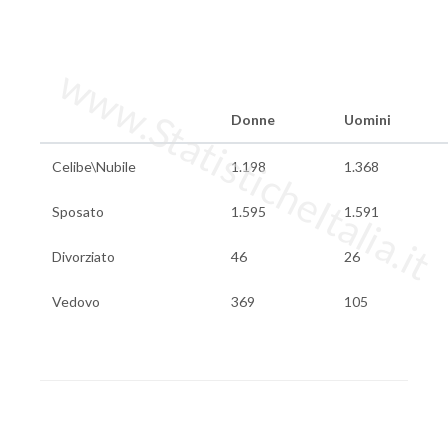
www.StatisticheItalia.it
Donne
Uomini
Celibe\Nubile
1.198
1.368
Sposato
1.595
1.591
Divorziato
46
26
Vedovo
369
105