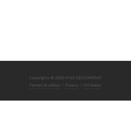
Copyrights © 2026 P.IVA 02152490567
Termini di utilizzo
/
Privacy
/
Chi Siamo