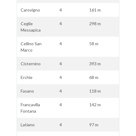
Carovigno
4
161 m
Ceglie
4
298 m
Messapica
Cellino San
4
58 m
Marco
Cisternino
4
393 m
Erchie
4
68 m
Fasano
4
118 m
Francavilla
4
142 m
Fontana
Latiano
4
97 m