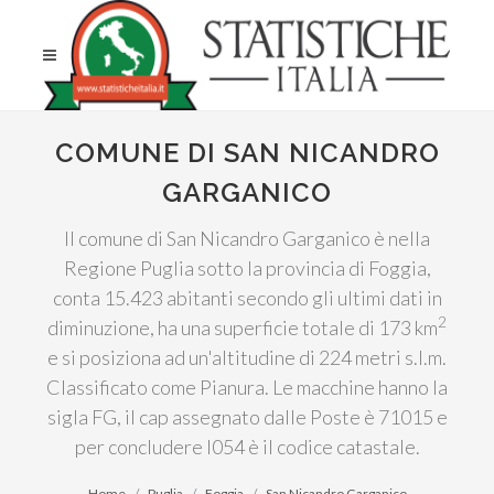
COMUNE DI SAN NICANDRO
GARGANICO
Il comune di San Nicandro Garganico è nella
Regione Puglia sotto la provincia di Foggia,
conta 15.423 abitanti secondo gli ultimi dati in
2
diminuzione, ha una superficie totale di 173 km
e si posiziona ad un'altitudine di 224 metri s.l.m.
Classificato come Pianura. Le macchine hanno la
sigla FG, il cap assegnato dalle Poste è 71015 e
per concludere I054 è il codice catastale.
Home
Puglia
Foggia
San Nicandro Garganico