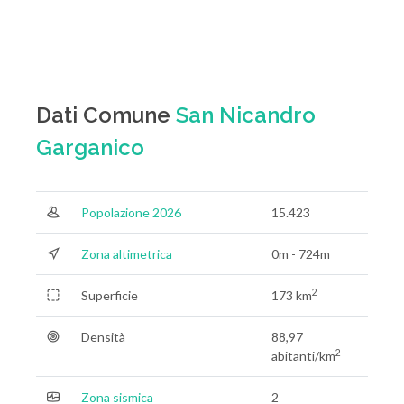
Dati Comune
San Nicandro
Garganico
Popolazione 2026
15.423
Zona altimetrica
0m - 724m
2
Superficie
173 km
Densità
88,97
2
abitanti/km
Zona sismica
2