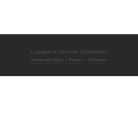
Copyrights © 2026 P.IVA 02152490567
Termini di utilizzo
/
Privacy
/
Chi Siamo