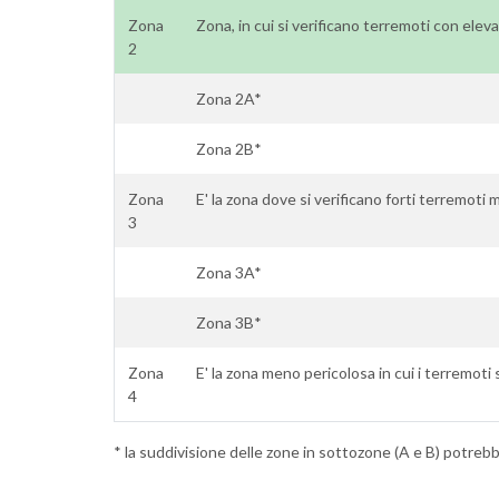
Zona
Zona, in cui si verificano terremoti con elev
2
Zona 2A*
Zona 2B*
Zona
E' la zona dove si verificano forti terremoti m
3
Zona 3A*
Zona 3B*
Zona
E' la zona meno pericolosa in cui i terremoti
4
* la suddivisione delle zone in sottozone (A e B) potrebbe