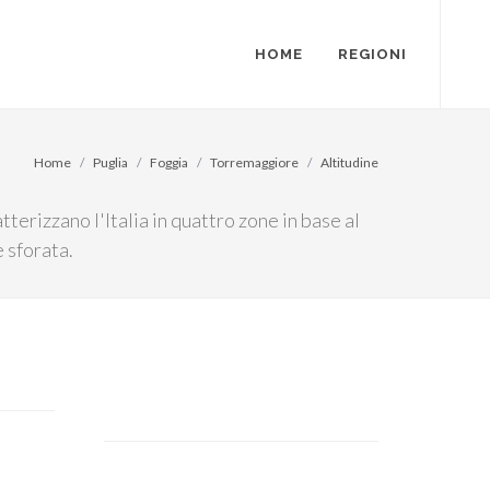
HOME
REGIONI
Home
Puglia
Foggia
Torremaggiore
Altitudine
terizzano l'Italia in quattro zone in base al
 sforata.