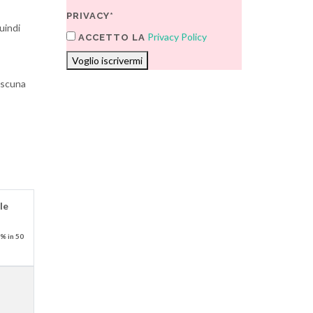
PRIVACY*
uindi
Privacy Policy
ACCETTO LA
Voglio iscrivermi
ascuna
le
% in 50