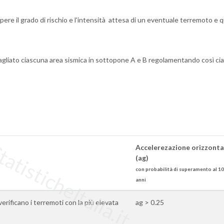
ere il grado di rischio e l'intensità attesa di un eventuale terremoto e q
agliato ciascuna area sismica in sottopone A e B regolamentando così ci
tisticheItalia.it
Accelerezazione orizzonta
(ag)
con probabilità di superamento al 10
anni
 verificano i terremoti con la più elevata
ag > 0.25