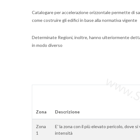
Catalogare per accelerazione orizzontale permette di sap
come costruire gli edifici in base alla normativa vigente
Determinate Regioni, inoltre, hanno ulteriormente dett
in modo diverso
www.Sta
Zona
Descrizione
Zona
E' la zona con il più elevato pericolo, dove si
1
intensità