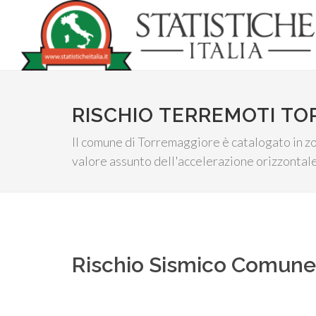
RISCHIO TERREMOTI T
Il comune di Torremaggiore è catalogato in zona
valore assunto dell'accelerazione orizzontale
Rischio Sismico Comun