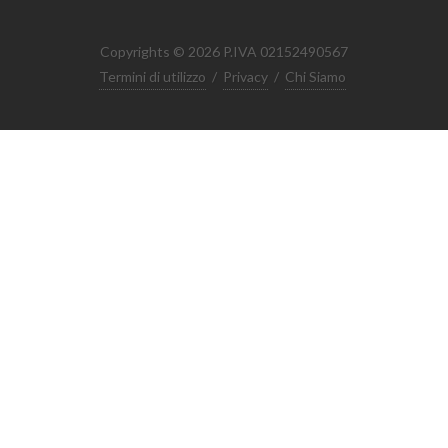
Copyrights © 2026 P.IVA 02152490567
Termini di utilizzo
/
Privacy
/
Chi Siamo