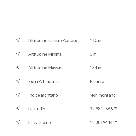
Altitudine Centro Abitato
110 m
Altitudine Minima
0 m
Altitudine Massima
134 m
Zona Altimetrica
Pianura
Indice montano
Non montano
Latitudine
39,98416667°
Longitudine
18,38194444°