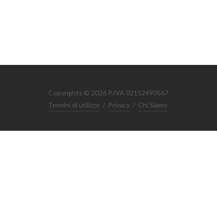
Copyrights © 2026 P.IVA 02152490567
Termini di utilizzo
/
Privacy
/
Chi Siamo