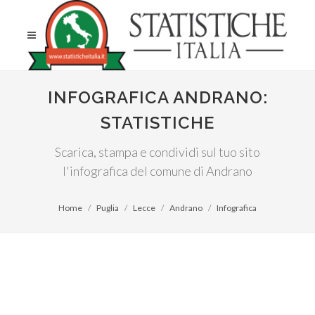
INFOGRAFICA ANDRANO:
STATISTICHE
Scarica, stampa e condividi sul tuo sito
l'infografica del comune di Andrano
Home
Puglia
Lecce
Andrano
Infografica