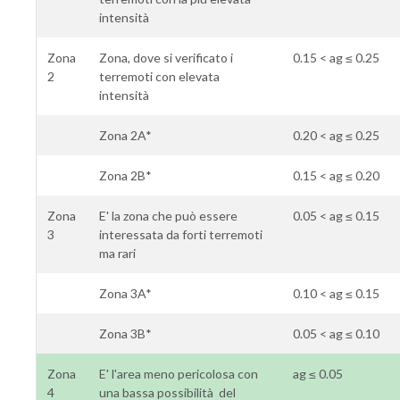
intensità
Zona
Zona, dove si verificato i
0.15 < ag ≤ 0.25
2
terremoti con elevata
intensità
Zona 2A*
0.20 < ag ≤ 0.25
Zona 2B*
0.15 < ag ≤ 0.20
Zona
E' la zona che può essere
0.05 < ag ≤ 0.15
3
interessata da forti terremoti
ma rari
Zona 3A*
0.10 < ag ≤ 0.15
Zona 3B*
0.05 < ag ≤ 0.10
Zona
E' l'area meno pericolosa con
ag ≤ 0.05
4
una bassa possibilità del