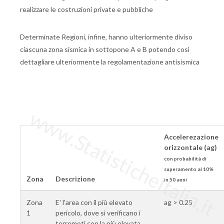
realizzare le costruzioni private e pubbliche
Determinate Regioni, infine, hanno ulteriormente diviso
ciascuna zona sismica in sottopone A e B potendo così
dettagliare ulteriormente la regolamentazione antisismica
www.StatisticheItalia.it
Accelerezazione
orizzontale (ag)
con probabilità di
superamento al 10%
Zona
Descrizione
in 50 anni
Zona
E' l'area con il più elevato
ag > 0.25
1
pericolo, dove si verificano i
terremoti con la più elevata