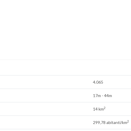
4.065
17m - 44m
2
14 km
2
299,78 abitanti/km