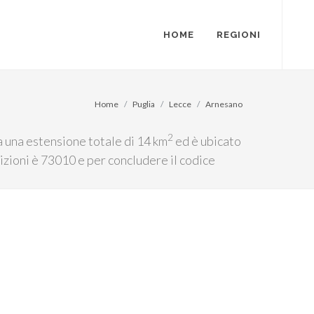
HOME
REGIONI
Home
Puglia
Lecce
Arnesano
2
ha una estensione totale di 14 km
ed è ubicato
dizioni è 73010 e per concludere il codice