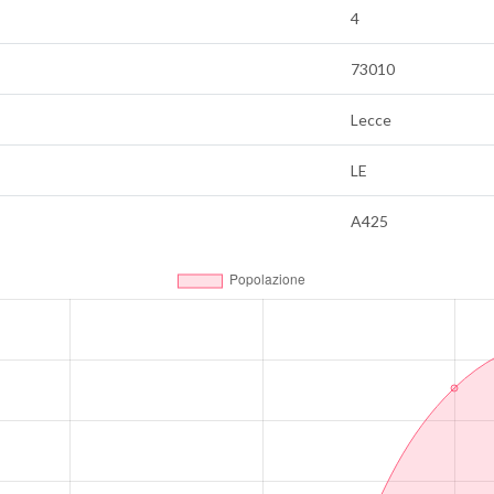
4
73010
Lecce
LE
A425