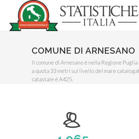
COMUNE DI ARNESANO
Il comune di Arnesano è nella Regione Puglia s
a quota 33 metri sul livello del mare cataloga
catastale è A425.