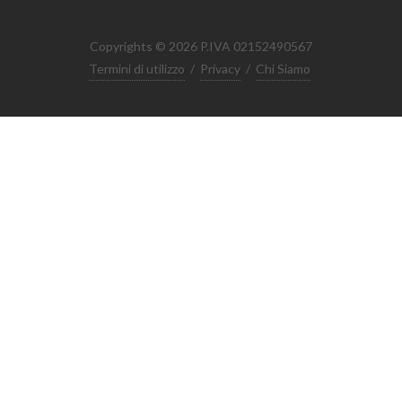
Copyrights © 2026 P.IVA 02152490567
Termini di utilizzo
/
Privacy
/
Chi Siamo