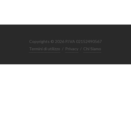
Copyrights © 2026 P.IVA 02152490567
Termini di utilizzo
/
Privacy
/
Chi Siamo