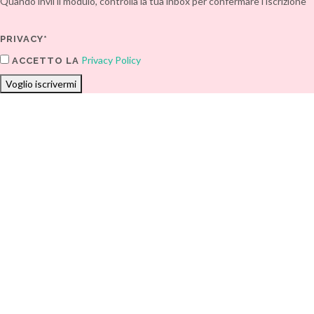
Quando invii il modulo, controlla la tua inbox per confermare l'iscrizione
PRIVACY*
Privacy Policy
ACCETTO LA
Voglio iscrivermi