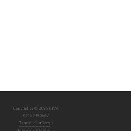
Copyrights © 2026 P.IVA
02152490567
Termini di utilizzo
/
Privacy
/
Chi Siamo