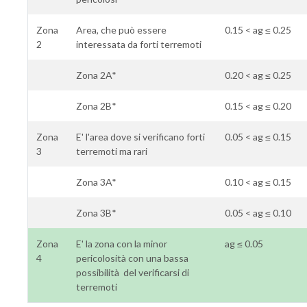
Zona
Area, che può essere
0.15 < ag ≤ 0.25
2
interessata da forti terremoti
Zona 2A*
0.20 < ag ≤ 0.25
Zona 2B*
0.15 < ag ≤ 0.20
Zona
E' l'area dove si verificano forti
0.05 < ag ≤ 0.15
3
terremoti ma rari
Zona 3A*
0.10 < ag ≤ 0.15
Zona 3B*
0.05 < ag ≤ 0.10
Zona
E' la zona con la minor
ag ≤ 0.05
4
pericolosità con una bassa
possibilità del verificarsi di
terremoti