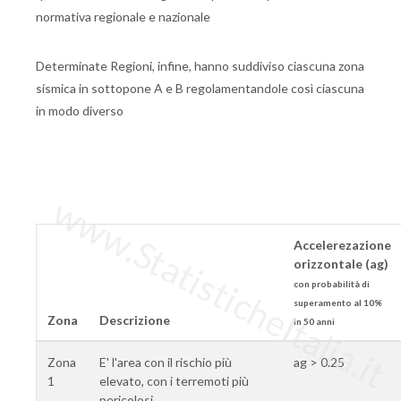
normativa regionale e nazionale
Determinate Regioni, infine, hanno suddiviso ciascuna zona
sismica in sottopone A e B regolamentandole così ciascuna
in modo diverso
www.StatisticheItalia.it
Accelerezazione
orizzontale (ag)
con probabilità di
superamento al 10%
Zona
Descrizione
in 50 anni
Zona
E' l'area con il rischio più
ag > 0.25
1
elevato, con i terremoti più
pericolosi