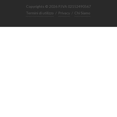
Copyrights © 2026 P.IVA 02152490567
Termini di utilizzo
/
Privacy
/
Chi Siamo