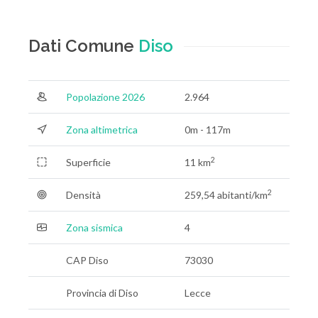
Dati Comune
Diso
Popolazione 2026
2.964
Zona altimetrica
0m - 117m
2
Superficie
11 km
2
Densità
259,54 abitanti/km
Zona sismica
4
CAP Diso
73030
Provincia di Diso
Lecce