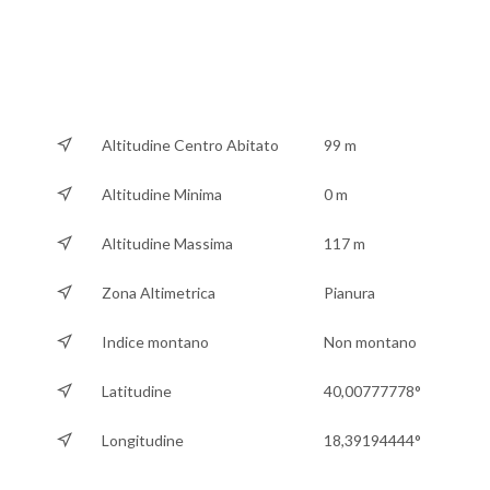
Altitudine Centro Abitato
99 m
Altitudine Minima
0 m
Altitudine Massima
117 m
Zona Altimetrica
Pianura
Indice montano
Non montano
Latitudine
40,00777778°
Longitudine
18,39194444°