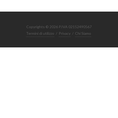
Copyrights © 2026 P.IVA 02152490567
Termini di utilizzo
/
Privacy
/
Chi Siamo