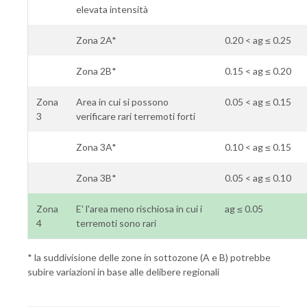
elevata intensità
Zona 2A*
0.20 < ag ≤ 0.25
Zona 2B*
0.15 < ag ≤ 0.20
Zona
Area in cui si possono
0.05 < ag ≤ 0.15
3
verificare rari terremoti forti
Zona 3A*
0.10 < ag ≤ 0.15
Zona 3B*
0.05 < ag ≤ 0.10
Zona
E' l'area meno rischiosa in cui i
ag ≤ 0.05
4
terremoti sono rari
* la suddivisione delle zone in sottozone (A e B) potrebbe
subire variazioni in base alle delibere regionali