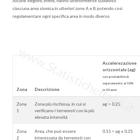
Alcune Regioni, infine, hanno ulteriormente suddiviso
ciascuna area sismica in ulteriori zone A e B potendo così
regolamentare ogni specifica area in modo diverso
www.StatisticheItalia.it
Accelerezazione
orizzontale (ag)
con probabilità di
superamento al 10%
Zona
Descrizione
in 50 anni
Zona
Zona più rischiosa, in cui si
ag > 0.25
1
verificano i terremoti con la più
elevata intensità
Zona
Area, che può essere
0.15 < ag ≤ 0.25
2
interessata da terremoti con