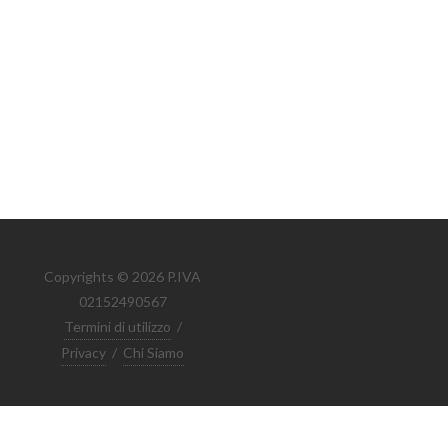
Copyrights © 2026 P.IVA
02152490567
Termini di utilizzo
/
Privacy
/
Chi Siamo