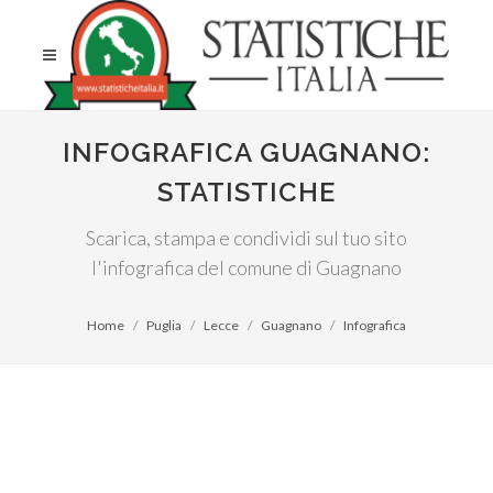
INFOGRAFICA GUAGNANO:
STATISTICHE
Scarica, stampa e condividi sul tuo sito
l'infografica del comune di Guagnano
Home
Puglia
Lecce
Guagnano
Infografica