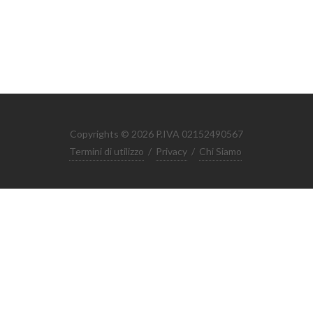
Copyrights © 2026 P.IVA 02152490567
Termini di utilizzo
/
Privacy
/
Chi Siamo