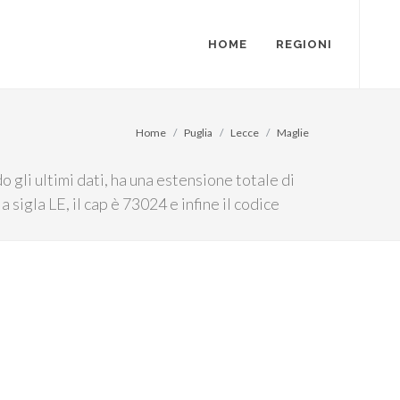
HOME
REGIONI
Home
Puglia
Lecce
Maglie
 gli ultimi dati, ha una estensione totale di
 sigla LE, il cap è 73024 e infine il codice