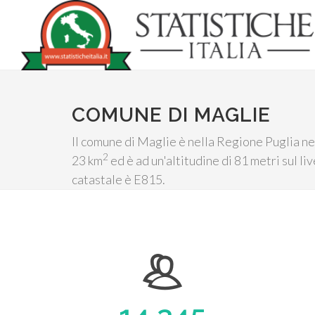
COMUNE DI MAGLIE
Il comune di Maglie è nella Regione Puglia nel
2
23 km
ed è ad un'altitudine di 81 metri sul li
catastale è E815.