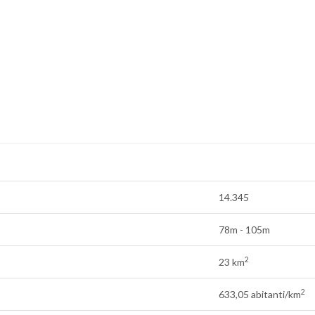
14.345
78m - 105m
2
23 km
2
633,05 abitanti/km