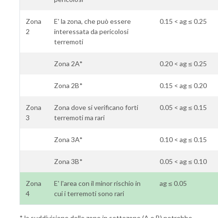
Zona
E' la zona, che può essere
0.15 < ag ≤ 0.25
2
interessata da pericolosi
terremoti
Zona 2A*
0.20 < ag ≤ 0.25
Zona 2B*
0.15 < ag ≤ 0.20
Zona
Zona dove si verificano forti
0.05 < ag ≤ 0.15
3
terremoti ma rari
Zona 3A*
0.10 < ag ≤ 0.15
Zona 3B*
0.05 < ag ≤ 0.10
Zona
E' l'area con il minor rischio in
ag ≤ 0.05
4
cui i terremoti sono rari
* la suddivisione delle zone in sottozone (A e B) potrebbe