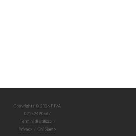
Copyrights © 2026 P.IVA
02152490567
Termini di utilizzo
/
Privacy
/
Chi Siamo