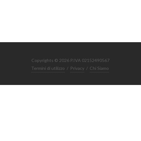
Copyrights © 2026 P.IVA 02152490567
Termini di utilizzo
/
Privacy
/
Chi Siamo