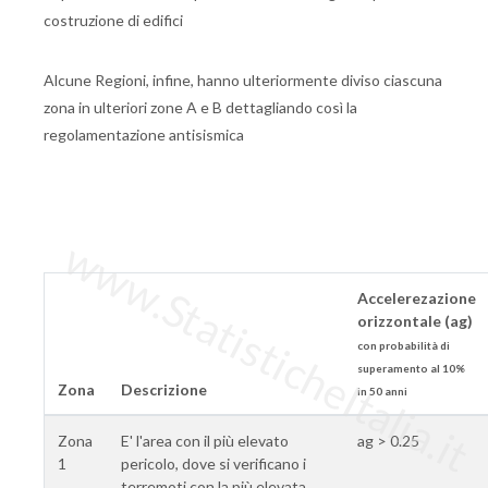
costruzione di edifici
Alcune Regioni, infine, hanno ulteriormente diviso ciascuna
zona in ulteriori zone A e B dettagliando così la
regolamentazione antisismica
www.StatisticheItalia.it
Accelerezazione
orizzontale (ag)
con probabilità di
superamento al 10%
Zona
Descrizione
in 50 anni
Zona
E' l'area con il più elevato
ag > 0.25
1
pericolo, dove si verificano i
terremoti con la più elevata