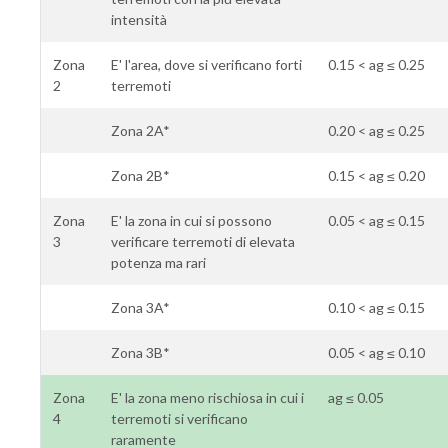
intensità
Zona
E' l'area, dove si verificano forti
0.15 < ag ≤ 0.25
2
terremoti
Zona 2A*
0.20 < ag ≤ 0.25
Zona 2B*
0.15 < ag ≤ 0.20
Zona
E' la zona in cui si possono
0.05 < ag ≤ 0.15
3
verificare terremoti di elevata
potenza ma rari
Zona 3A*
0.10 < ag ≤ 0.15
Zona 3B*
0.05 < ag ≤ 0.10
Zona
E' la zona meno rischiosa in cui i
ag ≤ 0.05
4
terremoti si verificano
raramente