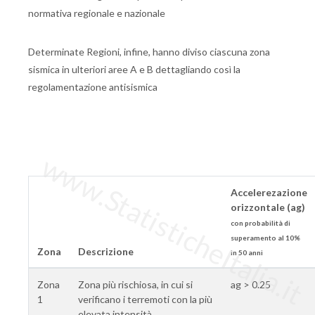
normativa regionale e nazionale
Determinate Regioni, infine, hanno diviso ciascuna zona
sismica in ulteriori aree A e B dettagliando così la
regolamentazione antisismica
www.StatisticheItalia.it
Accelerezazione
orizzontale (ag)
con probabilità di
superamento al 10%
Zona
Descrizione
in 50 anni
Zona
Zona più rischiosa, in cui si
ag > 0.25
1
verificano i terremoti con la più
elevata intensità