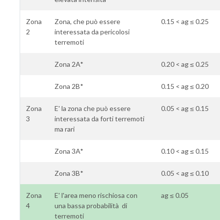
Zona
Zona, che può essere
0.15 < ag ≤ 0.25
2
interessata da pericolosi
terremoti
Zona 2A*
0.20 < ag ≤ 0.25
Zona 2B*
0.15 < ag ≤ 0.20
Zona
E' la zona che può essere
0.05 < ag ≤ 0.15
3
interessata da forti terremoti
ma rari
Zona 3A*
0.10 < ag ≤ 0.15
Zona 3B*
0.05 < ag ≤ 0.10
Zona
E' l'area meno rischiosa con
ag ≤ 0.05
4
una bassa probabilità di
terremoti