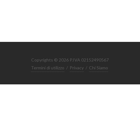
Copyrights © 2026 P.IVA 02152490567
Termini di utilizzo
/
Privacy
/
Chi Siamo