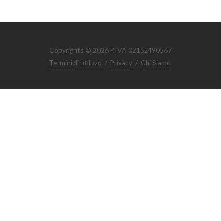
Copyrights © 2026 P.IVA 02152490567
Termini di utilizzo
/
Privacy
/
Chi Siamo