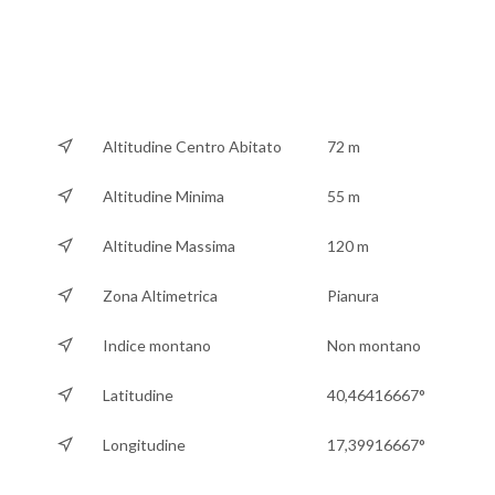
Altitudine Centro Abitato
72 m
Altitudine Minima
55 m
Altitudine Massima
120 m
Zona Altimetrica
Pianura
Indice montano
Non montano
Latitudine
40,46416667°
Longitudine
17,39916667°