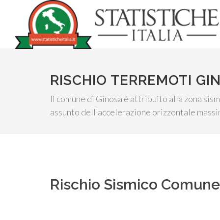
RISCHIO TERREMOTI GI
Il comune di Ginosa è attribuito alla zona sism
assunto dell'accelerazione orizzontale massim
Rischio Sismico Comun