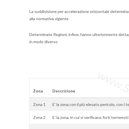
La suddivisione per accelerazione orizzontale determina il
alla normativa vigente
Determinate Regioni, infine, hanno ulteriormente dettag
in modo diverso
www.Sta
Zona
Descrizione
Zona 1
E' la zona con il più elevato pericolo, con i 
Zona 2
E' la zona, in cui si verificano forti terremoti