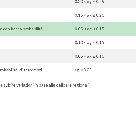
0.20 < ag ≤ 0.25
0.15 < ag ≤ 0.20
 ma con bassa probabilità
0.05 < ag ≤ 0.15
0.10 < ag ≤ 0.15
0.05 < ag ≤ 0.10
probabilità di terremoti
ag ≤ 0.05
 subire variazioni in base alle delibere regionali