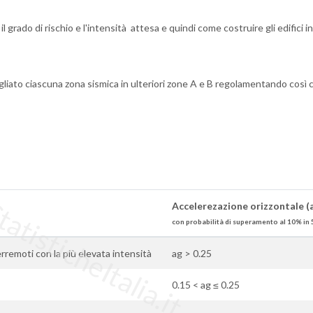
 grado di rischio e l'intensità attesa e quindi come costruire gli edifici i
liato ciascuna zona sismica in ulteriori zone A e B regolamentando così 
tisticheItalia.it
Accelerezazione orizzontale (
con probabilità di superamento al 10% in 
terremoti con la più elevata intensità
ag > 0.25
0.15 < ag ≤ 0.25