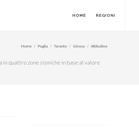
HOME
REGIONI
Home
Puglia
Taranto
Ginosa
Altitudine
ia in quattro zone sismiche in base al valore