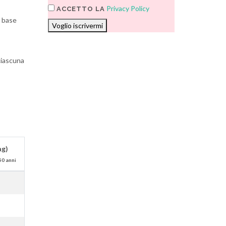
Privacy Policy
ACCETTO LA
n base
Voglio iscrivermi
ciascuna
ag)
50 anni