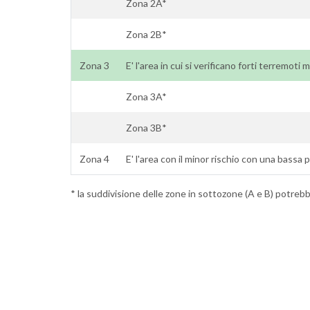
Zona 2A*
Zona 2B*
Zona 3
E' l'area in cui si verificano forti terremoti
Zona 3A*
Zona 3B*
Zona 4
E' l'area con il minor rischio con una bassa 
* la suddivisione delle zone in sottozone (A e B) potrebbe