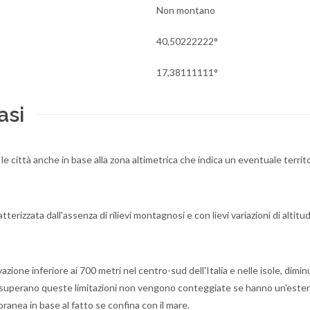
Non montano
40,50222222°
17,38111111°
asi
 le città anche in base alla zona altimetrica che indica un eventuale territo
erizzata dall'assenza di rilievi montagnosi e con lievi variazioni di altitud
ione inferiore ai 700 metri nel centro-sud dell'Italia e nelle isole, diminu
he superano queste limitazioni non vengono conteggiate se hanno un'este
oranea in base al fatto se confina con il mare.