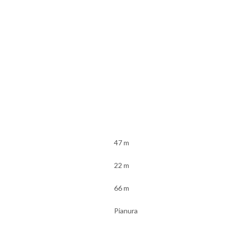
47 m
22 m
66 m
Pianura