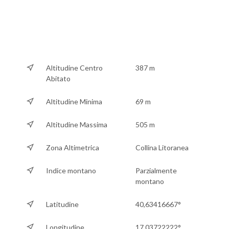
Altitudine Centro
387 m
Abitato
Altitudine Minima
69 m
Altitudine Massima
505 m
Zona Altimetrica
Collina Litoranea
Indice montano
Parzialmente
montano
Latitudine
40,63416667°
Longitudine
17,03722222°