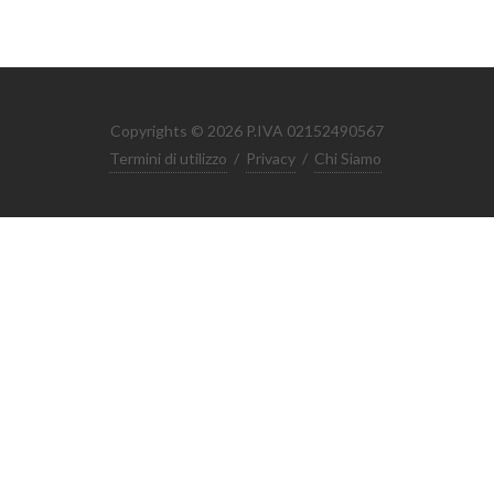
Copyrights © 2026 P.IVA 02152490567
Termini di utilizzo
/
Privacy
/
Chi Siamo