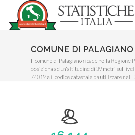
COMUNE DI PALAGIANO
Il comune di Palagiano ricade nella Regione Pu
posiziona ad un'altitudine di 39 metri sul livel
74019 e il codice catastale da utilizzare nel 