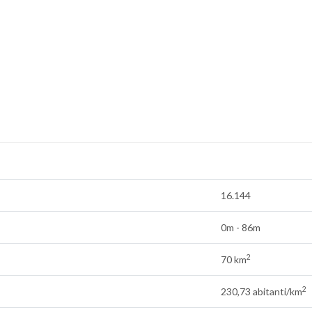
16.144
0m - 86m
2
70 km
2
230,73 abitanti/km