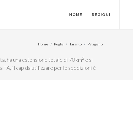
HOME
REGIONI
Home
Puglia
Taranto
Palagiano
2
ita, ha una estensione totale di 70 km
e si
 TA, il cap da utilizzare per le spedizioni è