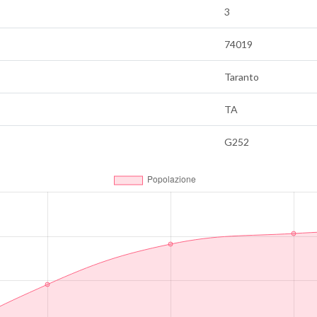
3
74019
Taranto
TA
G252