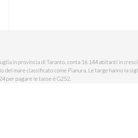
glia in provincia di Taranto, conta 16.144 abitanti in cresc
lo del mare classificato come Pianura. Le targe hanno la sigla
F24 per pagare le tasse è G252.