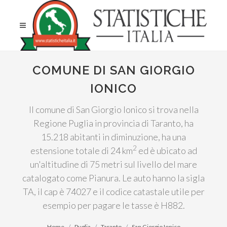
COMUNE DI SAN GIORGIO
IONICO
Il comune di San Giorgio Ionico si trova nella
Regione Puglia in provincia di Taranto, ha
15.218 abitanti in diminuzione, ha una
2
estensione totale di 24 km
ed è ubicato ad
un'altitudine di 75 metri sul livello del mare
catalogato come Pianura. Le auto hanno la sigla
TA, il cap è 74027 e il codice catastale utile per
esempio per pagare le tasse è H882.
Home
Puglia
Taranto
San Giorgio Ionico