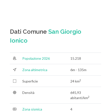
Dati Comune
San Giorgio
Ionico
Popolazione 2026
15.218
Zona altimetrica
6m - 135m
2
Superficie
24 km
Densità
645,93
2
abitanti/km
Zona sismica
4