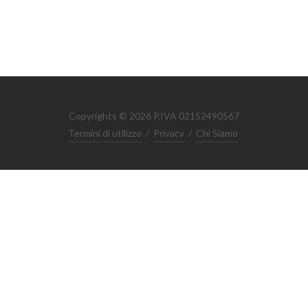
Copyrights © 2026 P.IVA 02152490567
Termini di utilizzo
/
Privacy
/
Chi Siamo