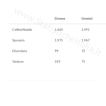
www.StatisticheItalia.it
Donne
Uomini
Celibe\Nubile
1.663
1.991
Sposato
1.975
1.967
Divorziato
99
72
Vedovo
319
75