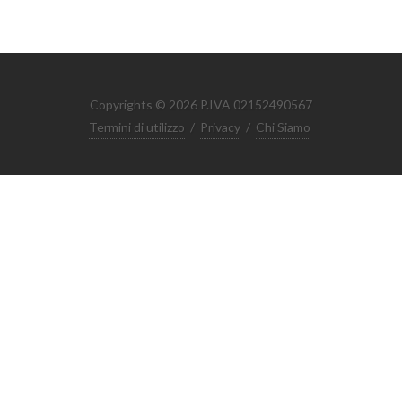
Copyrights © 2026 P.IVA 02152490567
Termini di utilizzo
/
Privacy
/
Chi Siamo