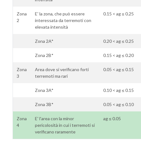
Zona
E' la zona, che può essere
0.15 < ag ≤ 0.25
2
interessata da terremoti con
elevata intensità
Zona 2A*
0.20 < ag ≤ 0.25
Zona 2B*
0.15 < ag ≤ 0.20
Zona
Area dove si verificano forti
0.05 < ag ≤ 0.15
3
terremoti ma rari
Zona 3A*
0.10 < ag ≤ 0.15
Zona 3B*
0.05 < ag ≤ 0.10
Zona
E' l'area con la minor
ag ≤ 0.05
4
pericolosità in cui i terremoti si
verificano raramente