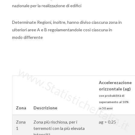
nazionale per la realizzazione di edifici
Determinate Regioni, inoltre, hanno diviso ciascuna zona in
ulteriori aree A e B regolamentandole così ciascuna in
modo differente
www.StatisticheItalia.it
Accelerezazione
orizzontale (ag)
con probabilità di
superamento al 10%
Zona
Descrizione
in 50 anni
Zona
Zona più rischiosa, per i
ag > 0.25
1
terremoti con la più elevata
intensità