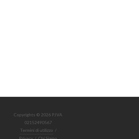
Copyrights © 2026 P.IVA
02152490567
Termini di utilizzo
/
Privacy
/
Chi Siamo