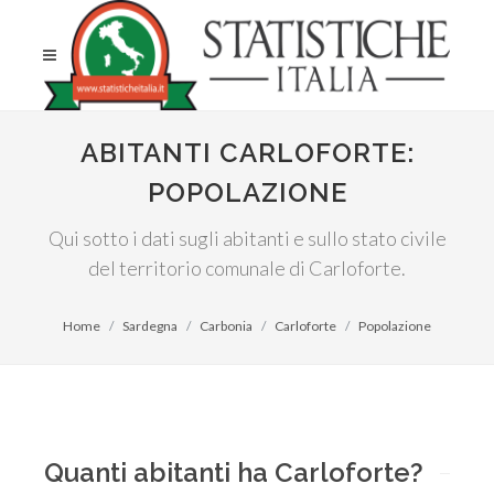
ABITANTI CARLOFORTE:
POPOLAZIONE
Qui sotto i dati sugli abitanti e sullo stato civile
del territorio comunale di Carloforte.
Home
Sardegna
Carbonia
Carloforte
Popolazione
Quanti abitanti ha Carloforte?