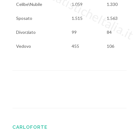
www.StatisticheItalia.it
Celibe\Nubile
1.059
1.330
Sposato
1.515
1.563
Divorziato
99
84
Vedovo
455
106
CARLOFORTE