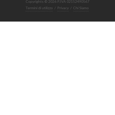
Copyrights © 2026 P.IVA 02152490567
Termini di utilizzo
/
Privacy
/
Chi Siamo