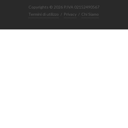
Copyrights © 2026 P.IVA 02152490567
Termini di utilizzo
/
Privacy
/
Chi Siamo