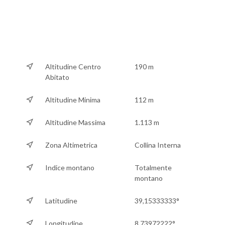
Altitudine Centro
190 m
Abitato
Altitudine Minima
112 m
Altitudine Massima
1.113 m
Zona Altimetrica
Collina Interna
Indice montano
Totalmente
montano
Latitudine
39,15333333°
Longitudine
8,73972222°