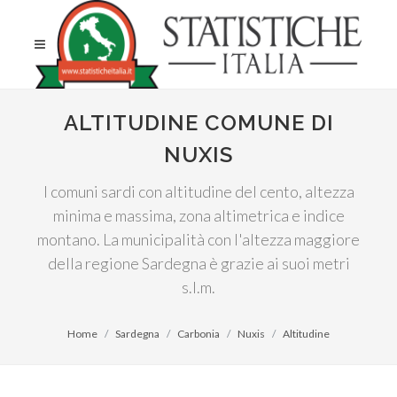
ALTITUDINE COMUNE DI
NUXIS
I comuni sardi con altitudine del cento, altezza
minima e massima, zona altimetrica e indice
montano. La municipalità con l'altezza maggiore
della regione Sardegna è grazie ai suoi metri
s.l.m.
Home
Sardegna
Carbonia
Nuxis
Altitudine