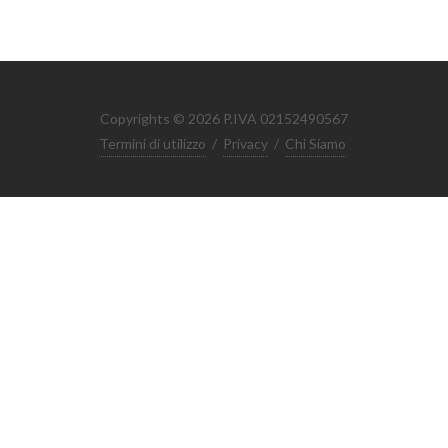
Copyrights © 2026 P.IVA 02152490567
Termini di utilizzo
/
Privacy
/
Chi Siamo