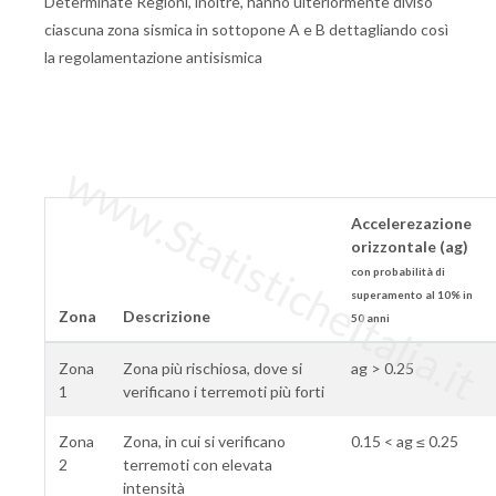
Determinate Regioni, inoltre, hanno ulteriormente diviso
ciascuna zona sismica in sottopone A e B dettagliando così
la regolamentazione antisismica
www.StatisticheItalia.it
Accelerezazione
orizzontale (ag)
con probabilità di
superamento al 10% in
Zona
Descrizione
50 anni
Zona
Zona più rischiosa, dove si
ag > 0.25
1
verificano i terremoti più forti
Zona
Zona, in cui si verificano
0.15 < ag ≤ 0.25
2
terremoti con elevata
intensità