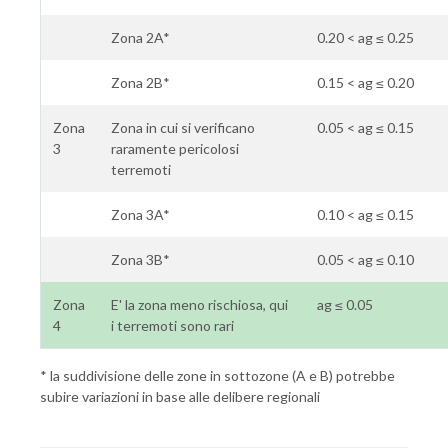
Zona 2A*
0.20 < ag ≤ 0.25
Zona 2B*
0.15 < ag ≤ 0.20
Zona
Zona in cui si verificano
0.05 < ag ≤ 0.15
3
raramente pericolosi
terremoti
Zona 3A*
0.10 < ag ≤ 0.15
Zona 3B*
0.05 < ag ≤ 0.10
Zona
E' la zona meno rischiosa, qui
ag ≤ 0.05
4
i terremoti sono rari
* la suddivisione delle zone in sottozone (A e B) potrebbe
subire variazioni in base alle delibere regionali