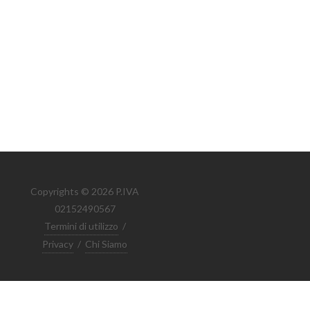
Copyrights © 2026 P.IVA
02152490567
Termini di utilizzo
/
Privacy
/
Chi Siamo