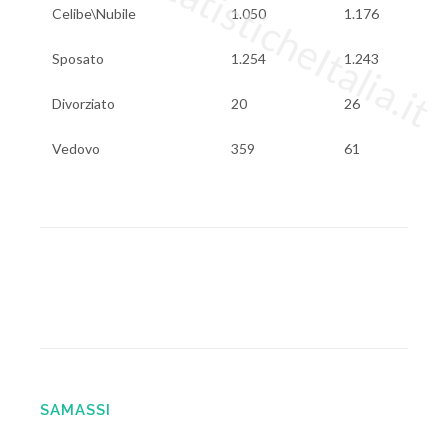
www.StatisticheItalia.it
Celibe\Nubile
1.050
1.176
Sposato
1.254
1.243
Divorziato
20
26
Vedovo
359
61
SAMASSI