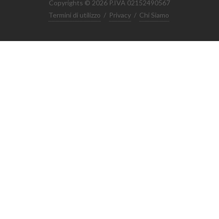
Copyrights © 2026 P.IVA 02152490567
Termini di utilizzo
/
Privacy
/
Chi Siamo