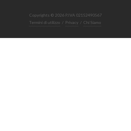
Copyrights © 2026 P.IVA 02152490567
Termini di utilizzo
/
Privacy
/
Chi Siamo