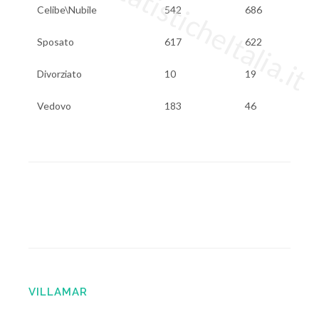
www.StatisticheItalia.it
Celibe\Nubile
542
686
Sposato
617
622
Divorziato
10
19
Vedovo
183
46
VILLAMAR