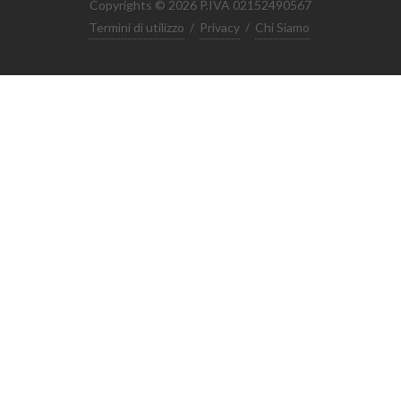
Copyrights © 2026 P.IVA 02152490567
Termini di utilizzo
/
Privacy
/
Chi Siamo