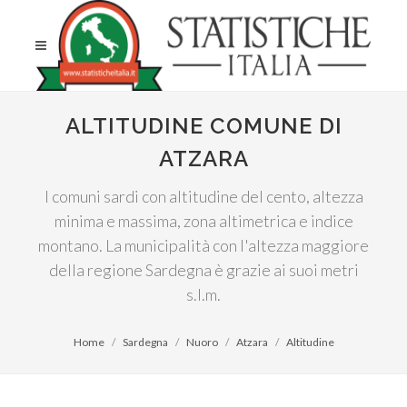
ALTITUDINE COMUNE DI
ATZARA
I comuni sardi con altitudine del cento, altezza
minima e massima, zona altimetrica e indice
montano. La municipalità con l'altezza maggiore
della regione Sardegna è grazie ai suoi metri
s.l.m.
Home
Sardegna
Nuoro
Atzara
Altitudine