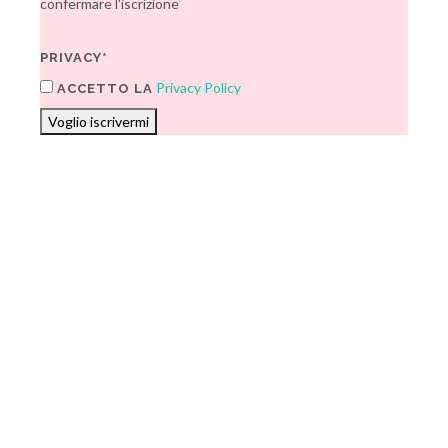
confermare l'iscrizione
PRIVACY*
Privacy Policy
ACCETTO LA
Voglio iscrivermi