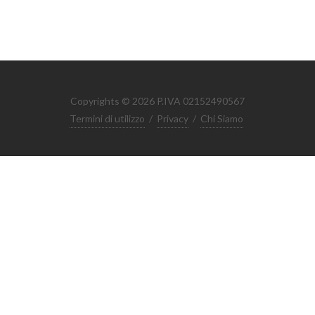
Copyrights © 2026 P.IVA 02152490567
Termini di utilizzo
/
Privacy
/
Chi Siamo