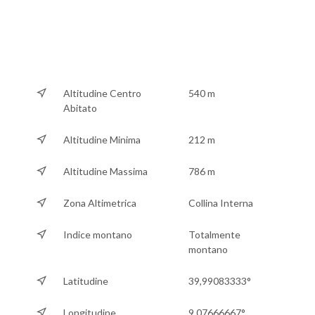
Altitudine Centro
540 m
Abitato
Altitudine Minima
212 m
Altitudine Massima
786 m
Zona Altimetrica
Collina Interna
Indice montano
Totalmente
montano
Latitudine
39,99083333°
Longitudine
9,07666667°