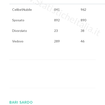
www.StatisticheItalia.it
Celibe\Nubile
841
962
Sposato
892
890
Divorziato
23
38
Vedovo
289
46
BARI SARDO