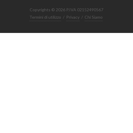
Copyrights © 2026 P.IVA 02152490567
Termini di utilizzo
/
Privacy
/
Chi Siamo