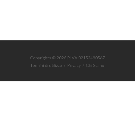
Copyrights © 2026 P.IVA 02152490567
Termini di utilizzo
/
Privacy
/
Chi Siamo