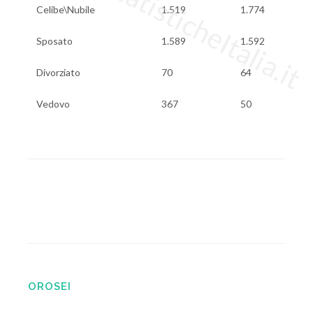
www.StatisticheItalia.it
Celibe\Nubile
1.519
1.774
Sposato
1.589
1.592
Divorziato
70
64
Vedovo
367
50
OROSEI