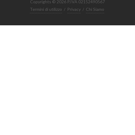
Copyrights © 2026 P.IVA 02152490567
Termini di utilizzo
/
Privacy
/
Chi Siamo