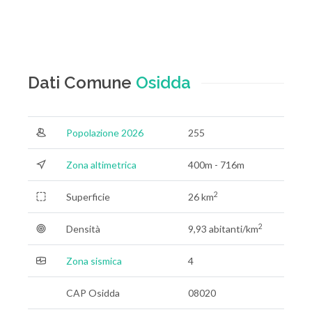
Dati Comune
Osidda
Popolazione 2026
255
Zona altimetrica
400m - 716m
2
Superficie
26 km
2
Densità
9,93 abitanti/km
Zona sismica
4
CAP Osidda
08020