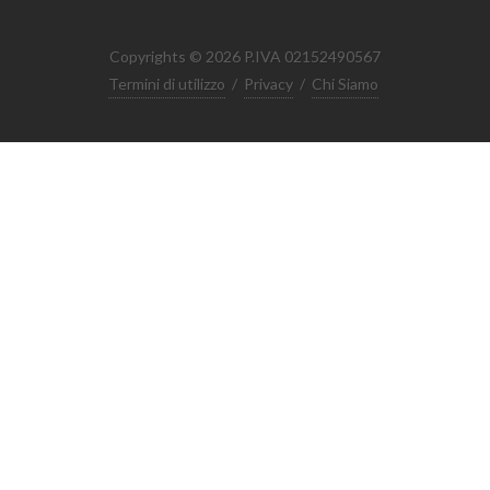
Copyrights © 2026 P.IVA 02152490567
Termini di utilizzo
/
Privacy
/
Chi Siamo